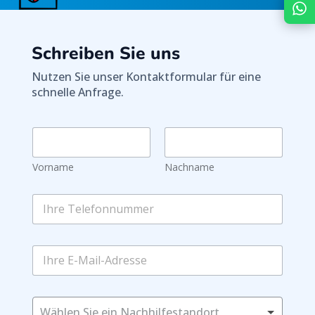
Schreiben Sie uns
Nutzen Sie unser Kontaktformular für eine
schnelle Anfrage.
N
a
m
Vorname
Nachname
e
*
S
I
i
h
e
r
*
e
E
I
T
-
h
e
M
r
l
a
e
e
i
W
E
f
l
Wählen Sie ein Nachhilfestandort