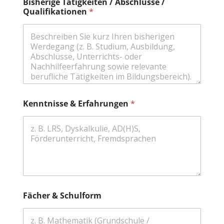
Bisherige Tätigkeiten / Abschlüsse /
Q
Qualifikationen
*
u
a
l
i
f
i
k
a
t
i
Kenntnisse & Erfahrungen
*
o
n
e
n
F
ä
c
h
e
r
Fächer & Schulform